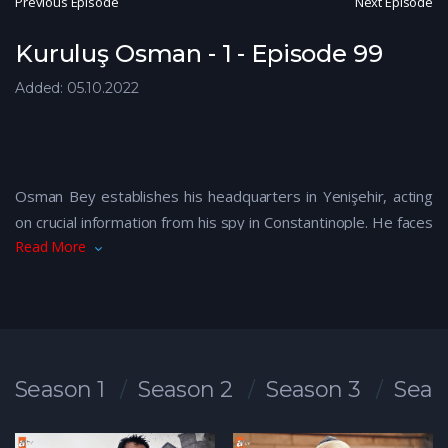
Previous Episode
Next Episode
Kuruluş Osman - 1 - Episode 99
Added: 05.10.2022
Osman Bey establishes his headquarters in Yenişehir, acting
on crucial information from his spy in Constantinople. He faces
Read More
threats from Northern warriors Olof and Frigg. Bala Hatun
and Malhun Hatun prepare for a market in Yenişehir, leading
to tensions between Bengi Hatun and Malhun Hatun. The
competition between Aktemur and Alçiçek adds to the
growing tension.
Season 1
Season 2
Season 3
Seas