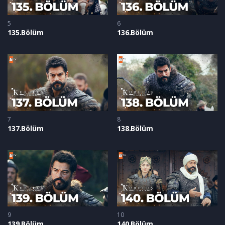
5
6
135.Bölüm
136.Bölüm
7
8
137.Bölüm
138.Bölüm
9
10
139.Bölüm
140 Bölüm