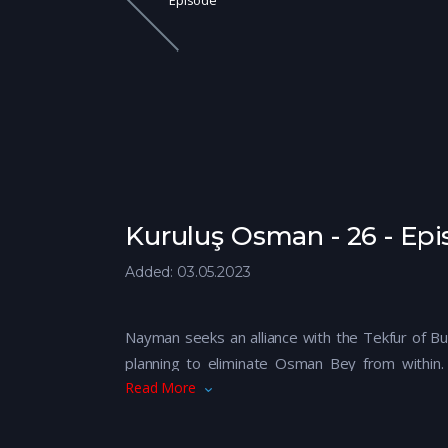
Episode
Kuruluş Osman - 26 - Epi
Added: 03.05.2023
Nayman seeks an alliance with the Tekfur of Bu
planning to eliminate Osman Bey from within
Read More
Nayman’s target is Yenişehir.