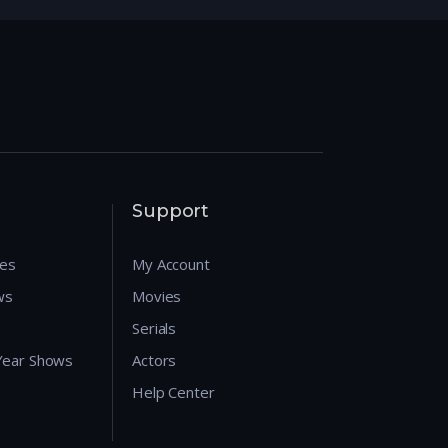
Support
res
My Account
ws
Movies
Serials
 Year Shows
Actors
Help Center