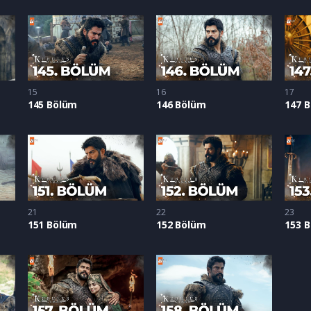
15
16
17
145 Bölüm
146 Bölüm
147 
21
22
23
151 Bölüm
152 Bölüm
153 