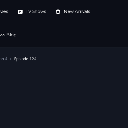
vies
TV Shows
New Arrivals
ws Blog
on 4
Episode 124