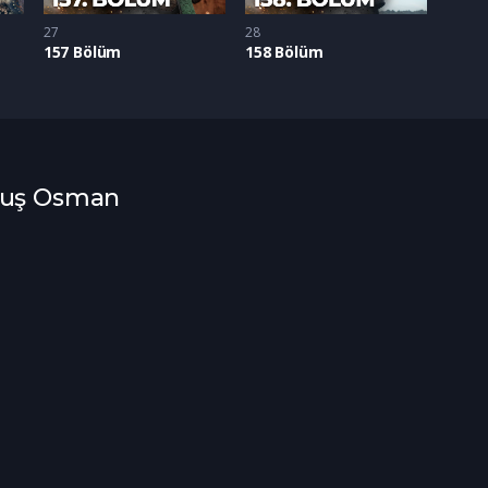
27
28
157 Bölüm
158 Bölüm
uluş Osman