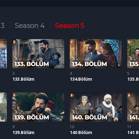
 3
Season 4
Season 5
3
4
5
133.Bölüm
134.Bölüm
135.
9
10
11
139.Bölüm
140 Bölüm
141 