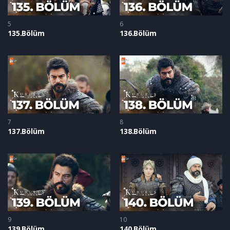
5
6
135.Bölüm
136.Bölüm
7
8
137.Bölüm
138.Bölüm
9
10
139.Bölüm
140 Bölüm