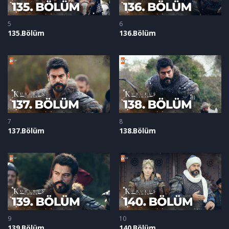
5
6
135.Bölüm
136.Bölüm
7
8
137.Bölüm
138.Bölüm
9
10
139.Bölüm
140 Bölüm