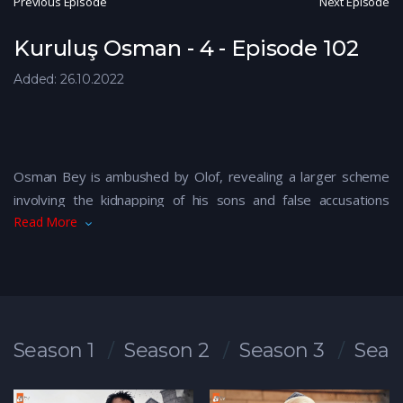
Previous Episode
Next Episode
Kuruluş Osman - 4 - Episode 102
Added: 26.10.2022
Osman Bey is ambushed by Olof, revealing a larger scheme
involving the kidnapping of his sons and false accusations
Read More
against Öktem Bey. Ofelia is suspected as the prime culprit.
Emperor Andronikos orders Olof to kill Osman Bey and his
daughter, Ophelia, escalating the danger for the family.
Season 1
Season 2
Season 3
Seas